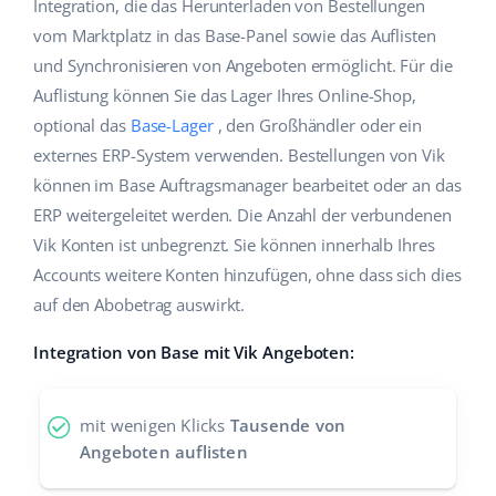
Integration, die das Herunterladen von Bestellungen
Hilfe
Haus & Garten
english (US)
vom Marktplatz in das Base-Panel sowie das Auflisten
Marktplatz-Manager
und Synchronisieren von Angeboten ermöglicht. Für die
Akademie
Produkte für Kinder
english (GB)
Auflistung können Sie das Lager Ihres Online-Shop,
Workflow-Automatisierung
Marketplace Ebook
Elektronik
english (IN)
optional das
Base-Lager
, den Großhändler oder ein
Versandmanagement
externes ERP-System verwenden. Bestellungen von Vik
Blog
Autoteile
čeština
können im Base Auftragsmanager bearbeitet oder an das
Preisautomatisierung
ERP weitergeleitet werden. Die Anzahl der verbundenen
Supermarkt
Dienstleistungen
deutsch
KI für E-Commerce
Vik Konten ist unbegrenzt. Sie können innerhalb Ihres
Health & Beauty
Accounts weitere Konten hinzufügen, ohne dass sich dies
Ελληνικά
Systemimplementierungen
auf den Abobetrag auswirkt.
Mode
Ecosystem
español (AR)
Base.com Audit
Integration von Base mit Vik Angeboten:
español (MX)
Base Analytics
Andere
mit wenigen Klicks
Tausende von
Français
Base Connect
Angeboten auflisten
Vorteilsrechner
Italiano