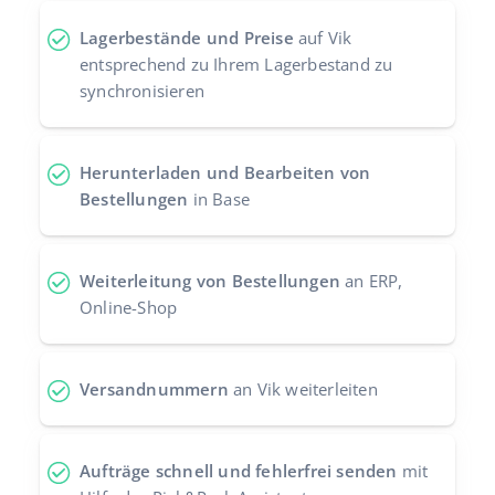
Zusammenarbeit und Partner
polski
Lagerbestände und Preise
auf Vik
entsprechend zu Ihrem Lagerbestand zu
Kontakt
português (BR)
synchronisieren
română
Herunterladen und Bearbeiten von
中文
Bestellungen
in Base
Weiterleitung von Bestellungen
an ERP,
Online-Shop
Versandnummern
an Vik weiterleiten
Aufträge schnell und fehlerfrei senden
mit