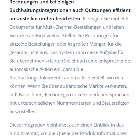
Rechnungen und bei einigen
Hilfe
Haus & Garten
english (US)
Buchhaltungsintegrationen auch Quittungen effizient
Marktplatz-Manager
auszustellen und zu bearbeiten.
Erzeugen Sie mühelos
Akademie
Produkte für Kinder
english (GB)
Dokumente für Multi-Channel-Bestellungen und leiten
Workflow-Automatisierung
Marketplace Ebook
Elektronik
english (IN)
Sie diese an Bind weiter. Stellen Sie Rechnungen für
Versandmanagement
einzelne Bestellungen oder in großen Mengen für die
Blog
Autoteile
čeština
gesamte Liste aus. Das System kann diese Aufgabe für
Preisautomatisierung
Sie übernehmen - richten Sie einfach eine entsprechende
Supermarkt
Dienstleistungen
deutsch
KI für E-Commerce
automatische Aktion ein, damit die
Health & Beauty
Buchhaltungsdokumente automatisch erstellt werden
Ελληνικά
Systemimplementierungen
können. Wenn Sie über ausländische Märkte verkaufen,
Mode
Ecosystem
español (AR)
hilft Base Ihnen, Rechnungen in verschiedenen Sprachen,
Base.com Audit
mit unterschiedlichen Nummernserien und Steuersätzen
español (MX)
Base Analytics
auszustellen.
Andere
Français
Base Connect
Diese Integration beinhaltet auch einen Einblick in das
Bind Inventar, um die Quelle der Produktinformationen
Vorteilsrechner
Italiano