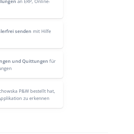
llungen
an ERP, Online-
lerfrei senden
mit Hilfe
ungen und Quittungen
für
lungen
achowska P&W bestellt hat,
 Applikation zu erkennen