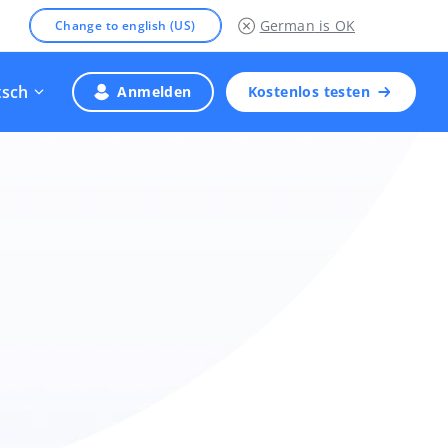
German
is OK
Change to english (US)
tsch
Anmelden
Kostenlos testen