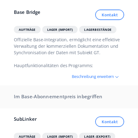
Zusammenarbeit und Partner
polski
Base Bridge
Kontakt
Kontakt
português (BR)
AUFTRÄGE
LAGER (IMPORT)
LAGERBESTÄNDE
română
Offizielle Base-Integration, ermöglicht eine effektive
Verwaltung der kommerziellen Dokumentation und
中文
Synchronisation der Daten mit Subiekt GT.
Hauptfunktionalitäten des Programms:
Beschreibung erweitern
Im Base-Abonnementpreis inbegriffen
SubLinker
Kontakt
AUFTRÄGE
LAGER (IMPORT)
LAGER (EXPORT)