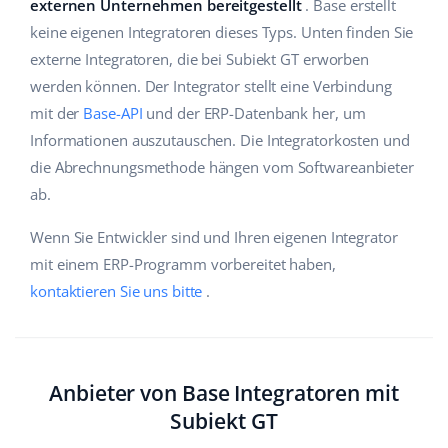
externen Unternehmen bereitgestellt
. Base erstellt
Hilfe
Haus & Garten
english (US)
keine eigenen Integratoren dieses Typs. Unten finden Sie
Marktplatz-Manager
externe Integratoren, die bei Subiekt GT erworben
Akademie
Produkte für Kinder
english (GB)
werden können. Der Integrator stellt eine Verbindung
Workflow-Automatisierung
Marketplace Ebook
Elektronik
english (IN)
mit der
Base-API
und der ERP-Datenbank her, um
Versandmanagement
Informationen auszutauschen. Die Integratorkosten und
Blog
Autoteile
čeština
die Abrechnungsmethode hängen vom Softwareanbieter
Preisautomatisierung
ab.
Supermarkt
Dienstleistungen
deutsch
KI für E-Commerce
Wenn Sie Entwickler sind und Ihren eigenen Integrator
Health & Beauty
Ελληνικά
Systemimplementierungen
mit einem ERP-Programm vorbereitet haben,
Mode
Ecosystem
kontaktieren Sie uns bitte
.
español (AR)
Base.com Audit
español (MX)
Base Analytics
Andere
Français
Anbieter von Base Integratoren mit
Base Connect
Subiekt GT
Vorteilsrechner
Italiano