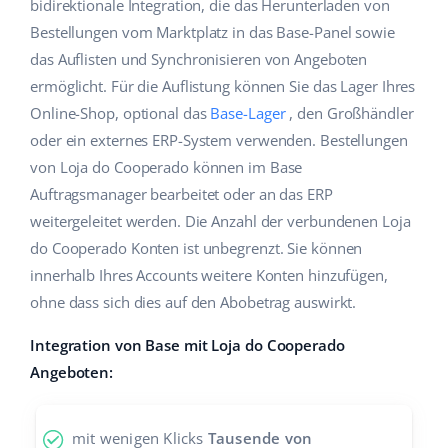
bidirektionale Integration, die das Herunterladen von
Hilfe
Haus & Garten
english (US)
Bestellungen vom Marktplatz in das Base-Panel sowie
Marktplatz-Manager
das Auflisten und Synchronisieren von Angeboten
Akademie
Produkte für Kinder
english (GB)
ermöglicht. Für die Auflistung können Sie das Lager Ihres
Workflow-Automatisierung
Marketplace Ebook
Elektronik
english (IN)
Online-Shop, optional das
Base-Lager
, den Großhändler
Versandmanagement
oder ein externes ERP-System verwenden. Bestellungen
Blog
Autoteile
čeština
von Loja do Cooperado können im Base
Preisautomatisierung
Auftragsmanager bearbeitet oder an das ERP
Supermarkt
Dienstleistungen
deutsch
KI für E-Commerce
weitergeleitet werden. Die Anzahl der verbundenen Loja
Health & Beauty
do Cooperado Konten ist unbegrenzt. Sie können
Ελληνικά
Systemimplementierungen
innerhalb Ihres Accounts weitere Konten hinzufügen,
Mode
Ecosystem
español (AR)
ohne dass sich dies auf den Abobetrag auswirkt.
Base.com Audit
español (MX)
Integration von Base mit Loja do Cooperado
Base Analytics
Angeboten:
Andere
Français
Base Connect
Vorteilsrechner
Italiano
mit wenigen Klicks
Tausende von