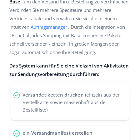
Base
, um den Versand Ihrer Bestellung zu vereinfachen.
Hilfe
Haus & Garten
english (US)
Verbinden Sie mehrere Spediteure und mehrere
Marktplatz-Manager
Vertriebskanäle und verwalten Sie sie alle in einem
Akademie
Produkte für Kinder
english (GB)
intuitiven
Auftragsmanager
. Durch die Integration von
Workflow-Automatisierung
Marketplace Ebook
Elektronik
english (IN)
Oscar Calçados Shipping mit Base können Sie Pakete
Versandmanagement
schnell versenden - einzeln, in großen Mengen oder
Blog
Autoteile
čeština
sogar automatisch ohne Ihre Beteiligung.
Preisautomatisierung
Supermarkt
Dienstleistungen
deutsch
Das System kann für Sie eine Vielzahl von Aktivitäten
KI für E-Commerce
zur Sendungsvorbereitung durchführen:
Health & Beauty
Ελληνικά
Systemimplementierungen
Mode
Ecosystem
español (AR)
Base.com Audit
Versandetiketten drucken
(einzeln aus der
Bestellkarte sowie massenhaft aus der
español (MX)
Base Analytics
Bestellliste)
Andere
Français
Base Connect
ein Versandmanifest erstellen
Vorteilsrechner
Italiano