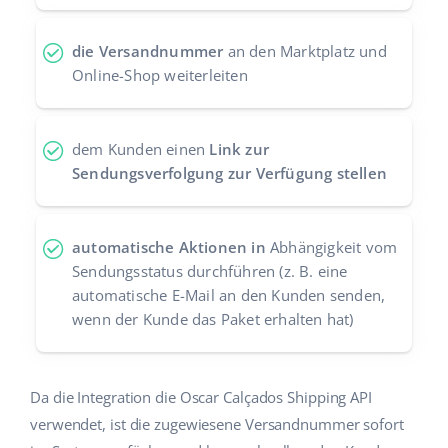
Zusammenarbeit und Partner
polski
die Versandnummer
an den Marktplatz und
Kontakt
Online-Shop weiterleiten
português (BR)
română
dem Kunden einen
Link zur
中文
Sendungsverfolgung zur Verfügung stellen
automatische Aktionen in
Abhängigkeit vom
Sendungsstatus durchführen (z. B. eine
automatische E-Mail an den Kunden senden,
wenn der Kunde das Paket erhalten hat)
Da die Integration die Oscar Calçados Shipping API
verwendet, ist die zugewiesene Versandnummer sofort