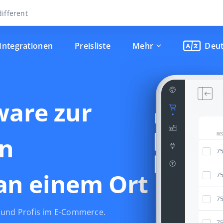
ifferent
Integrationen
Preisliste
Mehr
Deu
ware zur
BE
on
7
an einem Ort
7
7
e und Profis im E-Commerce.
7