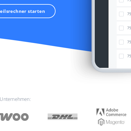
eilsrechner starten
7
7
7
7
7
r Unternehmen: