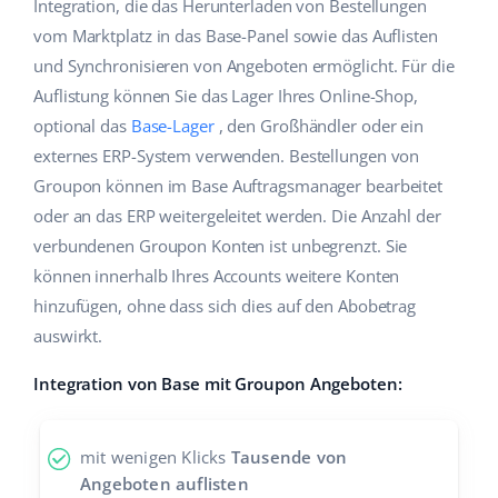
Integration, die das Herunterladen von Bestellungen
Hilfe
Haus & Garten
english (US)
vom Marktplatz in das Base-Panel sowie das Auflisten
Marktplatz-Manager
und Synchronisieren von Angeboten ermöglicht. Für die
Akademie
Produkte für Kinder
english (GB)
Auflistung können Sie das Lager Ihres Online-Shop,
Workflow-Automatisierung
Marketplace Ebook
Elektronik
english (IN)
optional das
Base-Lager
, den Großhändler oder ein
Versandmanagement
externes ERP-System verwenden. Bestellungen von
Blog
Autoteile
čeština
Groupon können im Base Auftragsmanager bearbeitet
Preisautomatisierung
oder an das ERP weitergeleitet werden. Die Anzahl der
Supermarkt
Dienstleistungen
deutsch
KI für E-Commerce
verbundenen Groupon Konten ist unbegrenzt. Sie
Health & Beauty
können innerhalb Ihres Accounts weitere Konten
Ελληνικά
Systemimplementierungen
hinzufügen, ohne dass sich dies auf den Abobetrag
Mode
Ecosystem
español (AR)
auswirkt.
Base.com Audit
español (MX)
Integration von Base mit Groupon Angeboten:
Base Analytics
Andere
Français
Base Connect
mit wenigen Klicks
Tausende von
Vorteilsrechner
Italiano
Angeboten auflisten