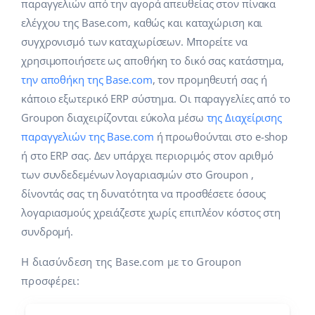
Base Analytics
παραγγελιών από την αγορά απευθείας στον πίνακα
Κλάδοι
Βοήθεια
english (US)
ελέγχου της Base.com, καθώς και καταχώριση και
ΑΙ για e-commerce
συγχρονισμό των καταχωρίσεων. Μπορείτε να
Base Academy
Σπίτι & Κήπος
english (GB)
χρησιμοποιήσετε ως αποθήκη το δικό σας κατάστημα,
Base Connect
Base Blog
Παιδικά προϊόντα
english (IN)
την αποθήκη της Base.com
, τον προμηθευτή σας ή
Αυτοματοποίηση εγασιών
κάποιο εξωτερικό ERP σύστημα. Οι παραγγελίες από το
Ηλεκτρονικά είδη
Υπηρεσίες
čeština
Groupon διαχειρίζονται εύκολα μέσω
της Διαχείρισης
Διαχείριση αποστολών
παραγγελιών της Base.com
ή προωθούνται στο e-shop
Ανταλλακτικά αυτοκινήτων
deutsch
Υλοποιήσεις συστήματος
ή στο ERP σας. Δεν υπάρχει περιοριμός στον αριθμό
Σούπερμαρκετ
των συνδεδεμένων λογαριασμών στο Groupon ,
Ελληνικά
Έλεγχος λογαριασμού
δίνοντάς σας τη δυνατότητα να προσθέσετε όσους
Υγεία & Ομορφιά
español (AR)
λογαριασμούς χρειάζεστε χωρίς επιπλέον κόστος στη
Μόδα
συνδρομή.
Άλλα
español (MX)
Η διασύνδεση της Base.com με το Groupon
Whitepaper
Français
προσφέρει:
Εκτιμητής ROI
Italiano