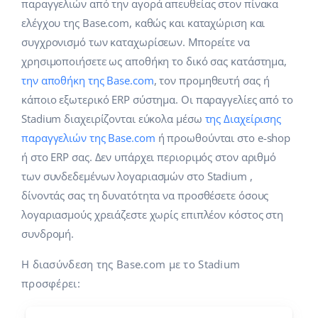
Base Analytics
παραγγελιών από την αγορά απευθείας στον πίνακα
Κλάδοι
Βοήθεια
english (US)
ελέγχου της Base.com, καθώς και καταχώριση και
ΑΙ για e-commerce
συγχρονισμό των καταχωρίσεων. Μπορείτε να
Base Academy
Σπίτι & Κήπος
english (GB)
χρησιμοποιήσετε ως αποθήκη το δικό σας κατάστημα,
Base Connect
Base Blog
Παιδικά προϊόντα
english (IN)
την αποθήκη της Base.com
, τον προμηθευτή σας ή
Αυτοματοποίηση εγασιών
κάποιο εξωτερικό ERP σύστημα. Οι παραγγελίες από το
Ηλεκτρονικά είδη
Υπηρεσίες
čeština
Stadium διαχειρίζονται εύκολα μέσω
της Διαχείρισης
Διαχείριση αποστολών
παραγγελιών της Base.com
ή προωθούνται στο e-shop
Ανταλλακτικά αυτοκινήτων
deutsch
Υλοποιήσεις συστήματος
ή στο ERP σας. Δεν υπάρχει περιοριμός στον αριθμό
Σούπερμαρκετ
των συνδεδεμένων λογαριασμών στο Stadium ,
Ελληνικά
Έλεγχος λογαριασμού
δίνοντάς σας τη δυνατότητα να προσθέσετε όσους
Υγεία & Ομορφιά
español (AR)
λογαριασμούς χρειάζεστε χωρίς επιπλέον κόστος στη
Μόδα
συνδρομή.
Άλλα
español (MX)
Η διασύνδεση της Base.com με το Stadium
Whitepaper
Français
προσφέρει:
Εκτιμητής ROI
Italiano