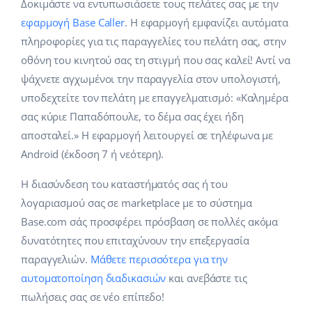
Base Analytics
Δοκιμάστε να εντυπωσιάσετε τους πελάτες σας με την
Κλάδοι
Βοήθεια
english (US)
εφαρμογή Base Caller
. Η εφαρμογή εμφανίζει αυτόματα
ΑΙ για e-commerce
πληροφορίες για τις παραγγελίες του πελάτη σας, στην
Base Academy
Σπίτι & Κήπος
english (GB)
οθόνη του κινητού σας τη στιγμή που σας καλεί! Αντί να
Base Connect
Base Blog
Παιδικά προϊόντα
english (IN)
ψάχνετε αγχωμένοι την παραγγελία στον υπολογιστή,
Αυτοματοποίηση εγασιών
υποδεχτείτε τον πελάτη με επαγγελματισμό: «Καλημέρα
Ηλεκτρονικά είδη
Υπηρεσίες
čeština
σας κύριε Παπαδόπουλε, το δέμα σας έχει ήδη
Διαχείριση αποστολών
αποσταλεί.» Η εφαρμογή λειτουργεί σε τηλέφωνα με
Ανταλλακτικά αυτοκινήτων
deutsch
Υλοποιήσεις συστήματος
Android (έκδοση 7 ή νεότερη).
Σούπερμαρκετ
Ελληνικά
Έλεγχος λογαριασμού
Η διασύνδεση του καταστήματός σας ή του
Υγεία & Ομορφιά
λογαριασμού σας σε marketplace με το σύστημα
español (AR)
Base.com σάς προσφέρει πρόσβαση σε πολλές ακόμα
Μόδα
Άλλα
español (MX)
δυνατότητες που επιταχύνουν την επεξεργασία
παραγγελιών.
Μάθετε περισσότερα για την
Whitepaper
Français
αυτοματοποίηση διαδικασιών
και ανεβάστε τις
πωλήσεις σας σε νέο επίπεδο!
Εκτιμητής ROI
Italiano