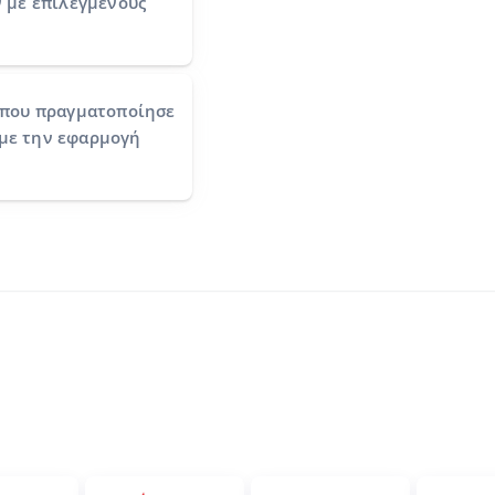
ν
με επιλεγμένους
που πραγματοποίησε
t με την εφαρμογή