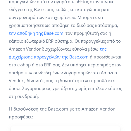
Base Analytics
παραγγελιών από την αγορά απευθείας στον πίνακα
Κλάδοι
Βοήθεια
english (US)
ελέγχου της Base.com, καθώς και καταχώριση και
ΑΙ για e-commerce
συγχρονισμό των καταχωρίσεων. Μπορείτε να
Base Academy
Σπίτι & Κήπος
english (GB)
χρησιμοποιήσετε ως αποθήκη το δικό σας κατάστημα,
Base Connect
Base Blog
Παιδικά προϊόντα
english (IN)
την αποθήκη της Base.com
, τον προμηθευτή σας ή
Αυτοματοποίηση εγασιών
κάποιο εξωτερικό ERP σύστημα. Οι παραγγελίες από το
Ηλεκτρονικά είδη
Υπηρεσίες
čeština
Amazon Vendor διαχειρίζονται εύκολα μέσω
της
Διαχείριση αποστολών
Διαχείρισης παραγγελιών της Base.com
ή προωθούνται
Ανταλλακτικά αυτοκινήτων
deutsch
Υλοποιήσεις συστήματος
στο e-shop ή στο ERP σας. Δεν υπάρχει περιοριμός στον
Σούπερμαρκετ
αριθμό των συνδεδεμένων λογαριασμών στο Amazon
Ελληνικά
Έλεγχος λογαριασμού
Vendor , δίνοντάς σας τη δυνατότητα να προσθέσετε
Υγεία & Ομορφιά
español (AR)
όσους λογαριασμούς χρειάζεστε χωρίς επιπλέον κόστος
Μόδα
στη συνδρομή.
Άλλα
español (MX)
Η διασύνδεση της Base.com με το Amazon Vendor
Whitepaper
Français
προσφέρει:
Εκτιμητής ROI
Italiano