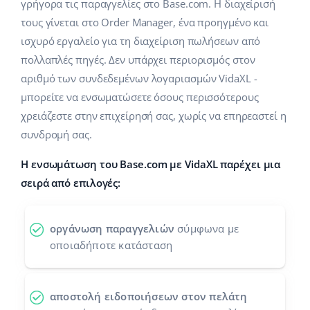
Base Analytics
γρήγορα τις παραγγελίες στο Base.com. Η διαχείρισή
Κλάδοι
Βοήθεια
english (US)
τους γίνεται στο Order Manager, ένα προηγμένο και
ΑΙ για e-commerce
ισχυρό εργαλείο για τη διαχείριση πωλήσεων από
Base Academy
Σπίτι & Κήπος
english (GB)
πολλαπλές πηγές. Δεν υπάρχει περιορισμός στον
Base Connect
Base Blog
Παιδικά προϊόντα
english (IN)
αριθμό των συνδεδεμένων λογαριασμών VidaXL -
Αυτοματοποίηση εγασιών
μπορείτε να ενσωματώσετε όσους περισσότερους
Ηλεκτρονικά είδη
Υπηρεσίες
čeština
χρειάζεστε στην επιχείρησή σας, χωρίς να επηρεαστεί η
Διαχείριση αποστολών
συνδρομή σας.
Ανταλλακτικά αυτοκινήτων
deutsch
Υλοποιήσεις συστήματος
Η ενσωμάτωση του Base.com με VidaXL παρέχει μια
Σούπερμαρκετ
Ελληνικά
Έλεγχος λογαριασμού
σειρά από επιλογές:
Υγεία & Ομορφιά
español (AR)
Μόδα
Άλλα
οργάνωση παραγγελιών
σύμφωνα με
español (MX)
οποιαδήποτε κατάσταση
Whitepaper
Français
αποστολή ειδοποιήσεων στον πελάτη
Εκτιμητής ROI
Italiano