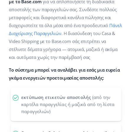
Base Analytics
με το Base.com
για να απλοποιήσετε τη διαδικασία
Κλάδοι
Βοήθεια
english (US)
αποστολής των παραγγελιών σας. Συνδέστε πολλούς
ΑΙ για e-commerce
μεταφορείς και διαφορετικά κανάλια πώλησης και
Base Academy
Σπίτι & Κήπος
english (GB)
διαχειριστείτε τα όλα μέσα από ένα προοδευτικό
Πάνελ
Base Connect
Base Blog
Παιδικά προϊόντα
english (IN)
Διαχείρισης Παραγγελιών
. Η διασύνδεση του Casa &
Αυτοματοποίηση εγασιών
Video Shipping με το Base.com σάς επιτρέπει να
Ηλεκτρονικά είδη
Υπηρεσίες
čeština
στέλνετε δέματα γρήγορα — ατομικά, μαζικά ή ακόμα
Διαχείριση αποστολών
και αυτόματα χωρίς την παρέμβασή σας
Ανταλλακτικά αυτοκινήτων
deutsch
Υλοποιήσεις συστήματος
Το σύστημα μπορεί να αναλάβει για εσάς μια ευρεία
Σούπερμαρκετ
Ελληνικά
Έλεγχος λογαριασμού
γκάμα ενεργειών προετοιμασίας αποστολής:
Υγεία & Ομορφιά
español (AR)
Μόδα
Άλλα
εκτύπωση ετικετών αποστολής
(από την
español (MX)
καρτέλα παραγγελίας ή μαζικά από τη λίστα
παραγγελιών)
Whitepaper
Français
Εκτιμητής ROI
Italiano