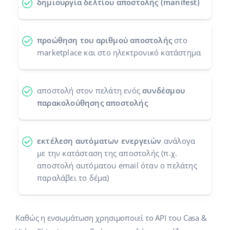
δημιουργία δελτίου αποστολής (manifest)
Προγράμματα συνεργασίας
polski
Επικοινωνία
português (BR)
προώθηση του αριθμού αποστολής
στο
marketplace και στο ηλεκτρονικό κατάστημα
română
中文
αποστολή στον πελάτη ενός
συνδέσμου
παρακολούθησης αποστολής
εκτέλεση αυτόματων ενεργειών
ανάλογα
με την κατάσταση της αποστολής (π.χ.
αποστολή αυτόματου email όταν ο πελάτης
παραλάβει το δέμα)
Καθώς η ενσωμάτωση χρησιμοποιεί το API του Casa &