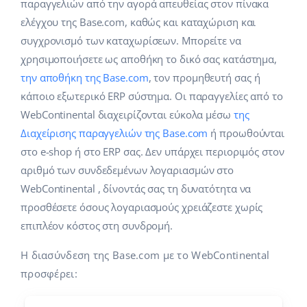
Base Analytics
παραγγελιών από την αγορά απευθείας στον πίνακα
Κλάδοι
Βοήθεια
english (US)
ελέγχου της Base.com, καθώς και καταχώριση και
ΑΙ για e-commerce
συγχρονισμό των καταχωρίσεων. Μπορείτε να
Base Academy
Σπίτι & Κήπος
english (GB)
χρησιμοποιήσετε ως αποθήκη το δικό σας κατάστημα,
Base Connect
Base Blog
Παιδικά προϊόντα
english (IN)
την αποθήκη της Base.com
, τον προμηθευτή σας ή
Αυτοματοποίηση εγασιών
κάποιο εξωτερικό ERP σύστημα. Οι παραγγελίες από το
Ηλεκτρονικά είδη
Υπηρεσίες
čeština
WebContinental διαχειρίζονται εύκολα μέσω
της
Διαχείριση αποστολών
Διαχείρισης παραγγελιών της Base.com
ή προωθούνται
Ανταλλακτικά αυτοκινήτων
deutsch
Υλοποιήσεις συστήματος
στο e-shop ή στο ERP σας. Δεν υπάρχει περιοριμός στον
Σούπερμαρκετ
αριθμό των συνδεδεμένων λογαριασμών στο
Ελληνικά
Έλεγχος λογαριασμού
WebContinental , δίνοντάς σας τη δυνατότητα να
Υγεία & Ομορφιά
español (AR)
προσθέσετε όσους λογαριασμούς χρειάζεστε χωρίς
Μόδα
επιπλέον κόστος στη συνδρομή.
Άλλα
español (MX)
Η διασύνδεση της Base.com με το WebContinental
Whitepaper
Français
προσφέρει:
Εκτιμητής ROI
Italiano