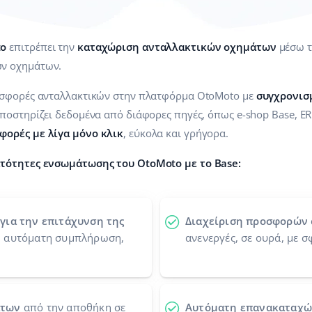
to
επιτρέπει την
καταχώριση ανταλλακτικών οχημάτων
μέσω τ
ν οχημάτων.
οσφορές ανταλλακτικών στην πλατφόρμα OtoMoto με
συγχρονισ
ποστηρίζει δεδομένα από διάφορες πηγές, όπως e-shop Base, ER
φορές με λίγα μόνο κλικ
, εύκολα και γρήγορα.
τότητες ενσωμάτωσης του OtoMoto με το Base:
για την επιτάχυνση της
Διαχείριση προσφορών
, αυτόματη συμπλήρωση,
ανενεργές, σε ουρά, με σ
άτων
από την αποθήκη σε
Αυτόματη επανακαταχ