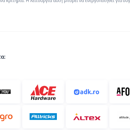
α κριτήρια. Η λειτουργία αυτή μπορεί να ενεργοποιηθεί για συγ
α: