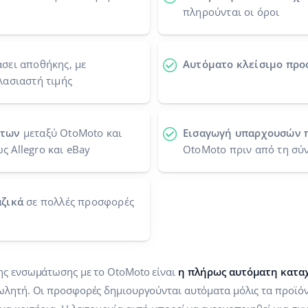
πληρούνται οι όροι
σει αποθήκης, με
Αυτόματο κλείσιμο πρ
λασιαστή τιμής
άτων
μεταξύ OtoMoto και
Εισαγωγή υπαρχουσών
 Allegro και eBay
OtoMoto πριν από τη σύ
αζικά
σε πολλές προσφορές
ης ενσωμάτωσης με το OtoMoto είναι
η πλήρως αυτόματη κατ
ωλητή. Οι προσφορές δημιουργούνται αυτόματα μόλις τα προϊό