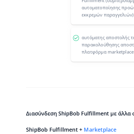
Fulfillment (συμπεριλα
αυτοματοποίησης προώθ
εκκρεμών παραγγελιών)
αυτόματης αποστολής τ
παρακολούθησης αποστο
πλατφόρμα marketplace
Διασύνδεση ShipBob Fulfillment με άλλα
ShipBob Fulfillment +
Marketplace