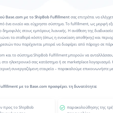
ύ Base.com με το ShipBob Fulfillment
σας επιτρέπει να ελέγχετ
από ένα ενιαίο και εύχρηστο σύστημα. Το fulfillment, ως μορφή 
πιο δημοφιλές στους εμπόρους λιανικής. Η ανάθεση της διαδικασίας
ειώνει τα σταθερά κόστη (όπως η ενοικίαση αποθήκης) και περιο
ηρεσιών που παρέχονται μπορεί να διαφέρει από πάροχο σε πάρ
om και το σύστημα ShipBob Fulfillment μπορούν να ανταλλάσσου
ι στο ηλεκτρονικό σας κατάστημα ή σε marketplace λογαριασμό.
ωτερική συνεργαζόμενη εταιρεία – παρακαλούμε επικοινωνήστε μ
ulfillment με το Base.com προσφέρει τη δυνατότητα:
ν προς το ShipBob
παρακολούθησης της τρ