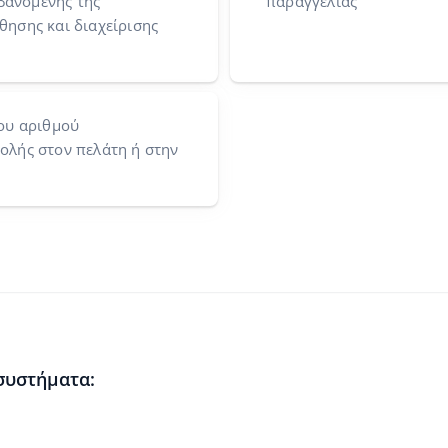
μβανομένης της
παραγγελίας
ησης και διαχείρισης
ου αριθμού
λής στον πελάτη ή στην
 συστήματα: