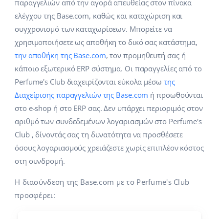
Base Analytics
παραγγελιών από την αγορά απευθείας στον πίνακα
Κλάδοι
Βοήθεια
english (US)
ελέγχου της Base.com, καθώς και καταχώριση και
ΑΙ για e-commerce
συγχρονισμό των καταχωρίσεων. Μπορείτε να
Base Academy
Σπίτι & Κήπος
english (GB)
χρησιμοποιήσετε ως αποθήκη το δικό σας κατάστημα,
Base Connect
Base Blog
Παιδικά προϊόντα
english (IN)
την αποθήκη της Base.com
, τον προμηθευτή σας ή
Αυτοματοποίηση εγασιών
κάποιο εξωτερικό ERP σύστημα. Οι παραγγελίες από το
Ηλεκτρονικά είδη
Υπηρεσίες
čeština
Perfume's Club διαχειρίζονται εύκολα μέσω
της
Διαχείριση αποστολών
Διαχείρισης παραγγελιών της Base.com
ή προωθούνται
Ανταλλακτικά αυτοκινήτων
deutsch
Υλοποιήσεις συστήματος
στο e-shop ή στο ERP σας. Δεν υπάρχει περιοριμός στον
Σούπερμαρκετ
αριθμό των συνδεδεμένων λογαριασμών στο Perfume's
Ελληνικά
Έλεγχος λογαριασμού
Club , δίνοντάς σας τη δυνατότητα να προσθέσετε
Υγεία & Ομορφιά
español (AR)
όσους λογαριασμούς χρειάζεστε χωρίς επιπλέον κόστος
Μόδα
στη συνδρομή.
Άλλα
español (MX)
Η διασύνδεση της Base.com με το Perfume's Club
Whitepaper
Français
προσφέρει:
Εκτιμητής ROI
Italiano