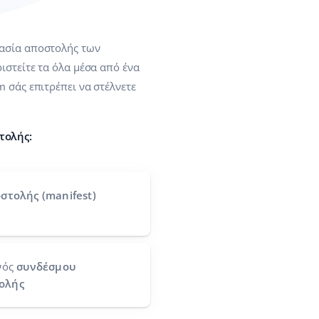
κασία αποστολής των
ιστείτε τα όλα μέσα από ένα
m σάς επιτρέπει να στέλνετε
τολής:
στολής (manifest)
νός
συνδέσμου
ολής