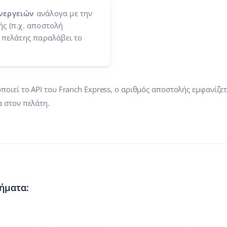
νεργειών
ανάλογα με την
ς (π.χ. αποστολή
 πελάτης παραλάβει το
ιεί το API του Franch Express, ο αριθμός αποστολής εμφανίζετ
 στον πελάτη.
ήματα: