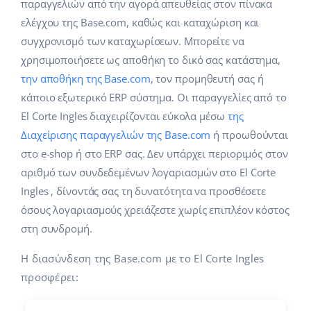
Base Analytics
παραγγελιών από την αγορά απευθείας στον πίνακα
Κλάδοι
Βοήθεια
english (US)
ελέγχου της Base.com, καθώς και καταχώριση και
ΑΙ για e-commerce
συγχρονισμό των καταχωρίσεων. Μπορείτε να
Base Academy
Σπίτι & Κήπος
english (GB)
χρησιμοποιήσετε ως αποθήκη το δικό σας κατάστημα,
Base Connect
Base Blog
Παιδικά προϊόντα
english (IN)
την αποθήκη της Base.com
, τον προμηθευτή σας ή
Αυτοματοποίηση εγασιών
κάποιο εξωτερικό ERP σύστημα. Οι παραγγελίες από το
Ηλεκτρονικά είδη
Υπηρεσίες
čeština
El Corte Ingles διαχειρίζονται εύκολα μέσω
της
Διαχείριση αποστολών
Διαχείρισης παραγγελιών της Base.com
ή προωθούνται
Ανταλλακτικά αυτοκινήτων
deutsch
Υλοποιήσεις συστήματος
στο e-shop ή στο ERP σας. Δεν υπάρχει περιοριμός στον
Σούπερμαρκετ
αριθμό των συνδεδεμένων λογαριασμών στο El Corte
Ελληνικά
Έλεγχος λογαριασμού
Ingles , δίνοντάς σας τη δυνατότητα να προσθέσετε
Υγεία & Ομορφιά
español (AR)
όσους λογαριασμούς χρειάζεστε χωρίς επιπλέον κόστος
Μόδα
στη συνδρομή.
Άλλα
español (MX)
Η διασύνδεση της Base.com με το El Corte Ingles
Whitepaper
Français
προσφέρει:
Εκτιμητής ROI
Italiano