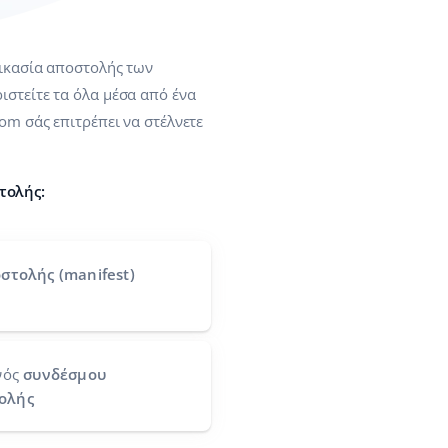
δικασία αποστολής των
ιστείτε τα όλα μέσα από ένα
com σάς επιτρέπει να στέλνετε
τολής:
στολής (manifest)
νός
συνδέσμου
ολής