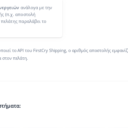
νεργειών
ανάλογα με την
ς (π.χ. αποστολή
 πελάτης παραλάβει το
ιεί το API του FirstCry Shipping, ο αριθμός αποστολής εμφανίζ
 στον πελάτη.
στήματα: