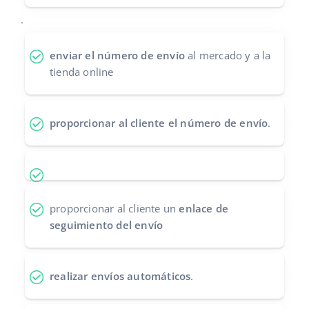
Contáctanos
.
polski
português (BR)
enviar el número de envío
al mercado y a la
tienda online
română
中文
proporcionar al cliente el número de envío
.
proporcionar al cliente un
enlace de
seguimiento del envío
realizar envíos automáticos
.