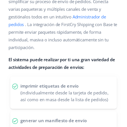
Base Analytics
simplificar su proceso de envío de pedidos. Conecta
Ayuda
Hogar y jardinería
english (US)
varias paqueteras y múltiples canales de venta y
IA para e-commerce
gestiónalos todos en un intuitivo
Administrador de
Base Academy
Productos infantiles
english (GB)
pedidos
. La integración de FirstCry Shipping con Base te
Base Connect
Blog
Electrónica
english (IN)
permite enviar paquetes rápidamente, de forma
Automatizaciones
individual, masiva o incluso automáticamente sin tu
Piezas de automóviles
Servicios
čeština
participación.
Gestión de envíos
Supermercado
deutsch
El sistema puede realizar por ti una gran variedad de
Implementación de sistemas
actividades de preparación de envíos:
Salud y belleza
Ελληνικά
Auditoría de cuentas
Moda
español (AR)
imprimir etiquetas de envío
(individualmente desde la tarjeta de pedido,
Otros
español (MX)
así como en masa desde la lista de pedidos)
Calculadora de beneficios
Français
generar un manifiesto de envío
Cooperación y socios
Italiano