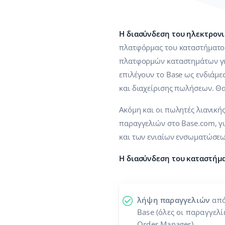
Η διασύνδεση του ηλεκτρονι
πλατφόρμας του καταστήματος
πλατφορμών καταστημάτων γι
επιλέγουν το Base ως ενδιάμ
και διαχείρισης πωλήσεων. Θα
Ακόμη και οι πωλητές λιανική
παραγγελιών στο Base.com, γι
και των ενιαίων ενσωματώσεων
Η διασύνδεση του καταστήματ
λήψη παραγγελιών
από
Base (όλες οι παραγγελ
Order Manager)