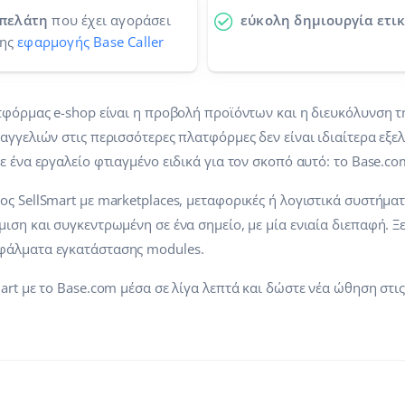
 πελάτη
που έχει αγοράσει
εύκολη δημιουργία ετι
της
εφαρμογής Base Caller
τφόρμας e-shop είναι η προβολή προϊόντων και η διευκόλυνση τ
γγελιών στις περισσότερες πλατφόρμες δεν είναι ιδιαίτερα εξελιγ
ε ένα εργαλείο φτιαγμένο ειδικά για τον σκοπό αυτό: το Base.co
ς SellSmart με marketplaces, μεταφορικές ή λογιστικά συστήματ
ιση και συγκεντρωμένη σε ένα σημείο, με μία ενιαία διεπαφή. 
φάλματα εγκατάστασης modules.
art με το Base.com μέσα σε λίγα λεπτά και δώστε νέα ώθηση στι