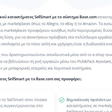
κού καταστήματος SellSmart με το σύστημα Base.com
επικεντρ
 με marketplaces όπως το Allegro, το eBay ή το Amazon. Τα εν
α marketplaces προσφέρουν συνήθως πολύ περιορισμένες δυνατ
εση λύση, για να αποκτήσουν πρόσβαση στα πολύπλευρα εργαλ
 εκπλαγείτε με το πόσο απλή και γρήγορη είναι η διαδικασία ε
ς που δραστηριοποιούνται αποκλειστικά μέσα από το e-shop του
α να βελτιώσουν τη ροή εργασιών μέσω του Pick&Pack Assistant
 με μεταφορικές εταιρείες και λογιστικά συστήματα.
ος SellSmart με το Base.com σας προσφέρει:
 το SellSmart στον πίνακα
δημοσίευση προϊόντων
ίες συγκεντρώνονται στο
καταστήματος σε marketp
SellSmart λειτουργεί ως