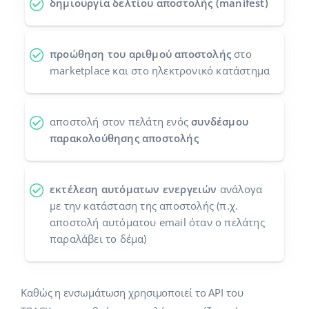
δημιουργία δελτίου αποστολής (manifest)
Προγράμματα συνεργασίας
polski
Επικοινωνία
português (BR)
προώθηση του αριθμού αποστολής
στο
marketplace και στο ηλεκτρονικό κατάστημα
română
中文
αποστολή στον πελάτη ενός
συνδέσμου
παρακολούθησης αποστολής
εκτέλεση αυτόματων ενεργειών
ανάλογα
με την κατάσταση της αποστολής (π.χ.
αποστολή αυτόματου email όταν ο πελάτης
παραλάβει το δέμα)
Καθώς η ενσωμάτωση χρησιμοποιεί το API του