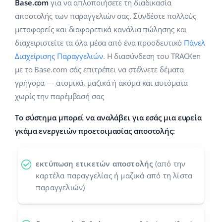
Base Analytics
Base.com
για να απλοποιήσετε τη διαδικασία
Κλάδοι
Βοήθεια
english (US)
αποστολής των παραγγελιών σας. Συνδέστε πολλούς
ΑΙ για e-commerce
μεταφορείς και διαφορετικά κανάλια πώλησης και
Base Academy
Σπίτι & Κήπος
english (GB)
διαχειριστείτε τα όλα μέσα από ένα προοδευτικό
Πάνελ
Base Connect
Base Blog
Παιδικά προϊόντα
english (IN)
Διαχείρισης Παραγγελιών
. Η διασύνδεση του TRACKen
Αυτοματοποίηση εγασιών
με το Base.com σάς επιτρέπει να στέλνετε δέματα
Ηλεκτρονικά είδη
Υπηρεσίες
čeština
γρήγορα — ατομικά, μαζικά ή ακόμα και αυτόματα
Διαχείριση αποστολών
χωρίς την παρέμβασή σας
Ανταλλακτικά αυτοκινήτων
deutsch
Υλοποιήσεις συστήματος
Το σύστημα μπορεί να αναλάβει για εσάς μια ευρεία
Σούπερμαρκετ
Ελληνικά
Έλεγχος λογαριασμού
γκάμα ενεργειών προετοιμασίας αποστολής:
Υγεία & Ομορφιά
español (AR)
Μόδα
Άλλα
εκτύπωση ετικετών αποστολής
(από την
español (MX)
καρτέλα παραγγελίας ή μαζικά από τη λίστα
παραγγελιών)
Whitepaper
Français
Εκτιμητής ROI
Italiano