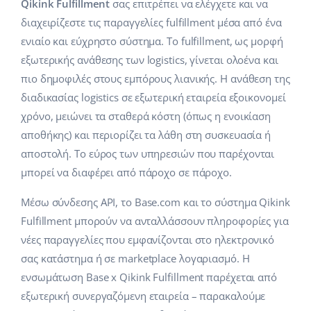
Base Analytics
Qikink Fulfillment
σας επιτρέπει να ελέγχετε και να
Κλάδοι
Βοήθεια
english (US)
διαχειρίζεστε τις παραγγελίες fulfillment μέσα από ένα
ΑΙ για e-commerce
ενιαίο και εύχρηστο σύστημα. Το fulfillment, ως μορφή
Base Academy
Σπίτι & Κήπος
english (GB)
εξωτερικής ανάθεσης των logistics, γίνεται ολοένα και
Base Connect
Base Blog
Παιδικά προϊόντα
english (IN)
πιο δημοφιλές στους εμπόρους λιανικής. Η ανάθεση της
Αυτοματοποίηση εγασιών
διαδικασίας logistics σε εξωτερική εταιρεία εξοικονομεί
Ηλεκτρονικά είδη
Υπηρεσίες
čeština
χρόνο, μειώνει τα σταθερά κόστη (όπως η ενοικίαση
Διαχείριση αποστολών
αποθήκης) και περιορίζει τα λάθη στη συσκευασία ή
Ανταλλακτικά αυτοκινήτων
deutsch
Υλοποιήσεις συστήματος
αποστολή. Το εύρος των υπηρεσιών που παρέχονται
Σούπερμαρκετ
μπορεί να διαφέρει από πάροχο σε πάροχο.
Ελληνικά
Έλεγχος λογαριασμού
Υγεία & Ομορφιά
Μέσω σύνδεσης API, το Base.com και το σύστημα Qikink
español (AR)
Fulfillment μπορούν να ανταλλάσσουν πληροφορίες για
Μόδα
Άλλα
español (MX)
νέες παραγγελίες που εμφανίζονται στο ηλεκτρονικό
σας κατάστημα ή σε marketplace λογαριασμό. Η
Whitepaper
Français
ενσωμάτωση Base x Qikink Fulfillment παρέχεται από
εξωτερική συνεργαζόμενη εταιρεία – παρακαλούμε
Εκτιμητής ROI
Italiano