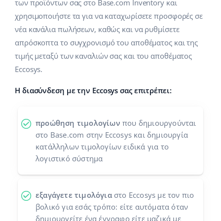
των προϊόντων σας στο Base.com Inventory και
Προγράμματα συνεργασίας
χρησιμοποιήστε τα για να καταχωρίσετε προσφορές σε
polski
νέα κανάλια πωλήσεων, καθώς και να ρυθμίσετε
Επικοινωνία
português (BR)
απρόσκοπτα το συγχρονισμό του αποθέματος και της
τιμής μεταξύ των καναλιών σας και του αποθέματος
română
Eccosys.
中文
Η διασύνδεση με την Eccosys σας επιτρέπει:
προώθηση τιμολογίων
που δημιουργούνται
στο Base.com στην Eccosys και δημιουργία
κατάλληλων τιμολογίων ειδικά για το
λογιστικό σύστημα
εξαγάγετε τιμολόγια
στο Eccosys με τον πιο
βολικό για εσάς τρόπο: είτε αυτόματα όταν
δημιουργείτε ένα έγγραφο είτε μαζικά με