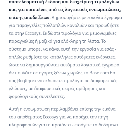
Base Analytics
αποτελεσματική έκδοση και διαχείριση τιμολογίων
Κλάδοι
Βοήθεια
english (US)
και, για ορισμένες από τις λογιστικές ενσωματώσεις,
ΑΙ για e-commerce
επίσης αποδείξεων.
Δημιουργήστε με ευκολία έγγραφα
Base Academy
Σπίτι & Κήπος
english (GB)
για παραγγελίες πολλαπλών καναλιών και προωθήστε
Base Connect
Base Blog
Παιδικά προϊόντα
english (IN)
τα στην Eccosys. Εκδώστε τιμολόγια για μεμονωμένες
Αυτοματοποίηση εγασιών
παραγγελίες ή μαζικά για ολόκληρη τη λίστα. Το
Ηλεκτρονικά είδη
Υπηρεσίες
čeština
σύστημα μπορεί να κάνει αυτή την εργασία για εσάς -
Διαχείριση αποστολών
απλώς ρυθμίστε τις κατάλληλες αυτόματες ενέργειες,
Ανταλλακτικά αυτοκινήτων
deutsch
Υλοποιήσεις συστήματος
ώστε να δημιουργούνται αυτόματα λογιστικά έγγραφα.
Σούπερμαρκετ
Αν πουλάτε σε αγορές ξένων χωρών, το Base.com θα
Ελληνικά
Έλεγχος λογαριασμού
σας βοηθήσει να εκδώσετε τιμολόγια σε διαφορετικές
Υγεία & Ομορφιά
español (AR)
γλώσσες, με διαφορετικές σειρές αρίθμησης και
Μόδα
φορολογικούς συντελεστές.
Άλλα
español (MX)
Αυτή η ενσωμάτωση περιλαμβάνει επίσης την εικόνα
Whitepaper
Français
του αποθέματος Eccosys για να παρέχει την πηγή
πληροφοριών για τα προϊόντα - εισάγετε τα δεδομένα
Εκτιμητής ROI
Italiano