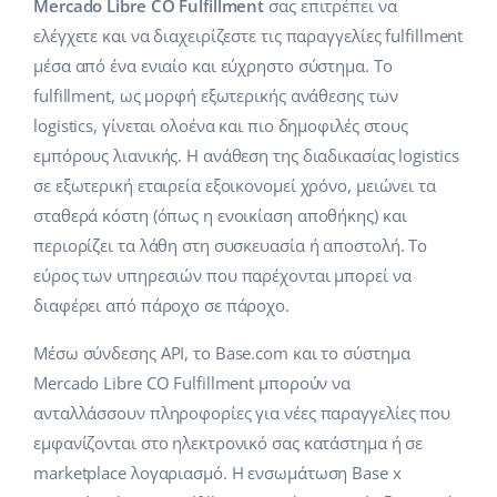
Base Analytics
Mercado Libre CO Fulfillment
σας επιτρέπει να
Κλάδοι
Βοήθεια
english (US)
ελέγχετε και να διαχειρίζεστε τις παραγγελίες fulfillment
ΑΙ για e-commerce
μέσα από ένα ενιαίο και εύχρηστο σύστημα. Το
Base Academy
Σπίτι & Κήπος
english (GB)
fulfillment, ως μορφή εξωτερικής ανάθεσης των
Base Connect
Base Blog
Παιδικά προϊόντα
english (IN)
logistics, γίνεται ολοένα και πιο δημοφιλές στους
Αυτοματοποίηση εγασιών
εμπόρους λιανικής. Η ανάθεση της διαδικασίας logistics
Ηλεκτρονικά είδη
Υπηρεσίες
čeština
σε εξωτερική εταιρεία εξοικονομεί χρόνο, μειώνει τα
Διαχείριση αποστολών
σταθερά κόστη (όπως η ενοικίαση αποθήκης) και
Ανταλλακτικά αυτοκινήτων
deutsch
Υλοποιήσεις συστήματος
περιορίζει τα λάθη στη συσκευασία ή αποστολή. Το
Σούπερμαρκετ
εύρος των υπηρεσιών που παρέχονται μπορεί να
Ελληνικά
Έλεγχος λογαριασμού
διαφέρει από πάροχο σε πάροχο.
Υγεία & Ομορφιά
español (AR)
Μέσω σύνδεσης API, το Base.com και το σύστημα
Μόδα
Άλλα
español (MX)
Mercado Libre CO Fulfillment μπορούν να
ανταλλάσσουν πληροφορίες για νέες παραγγελίες που
Whitepaper
Français
εμφανίζονται στο ηλεκτρονικό σας κατάστημα ή σε
marketplace λογαριασμό. Η ενσωμάτωση Base x
Εκτιμητής ROI
Italiano