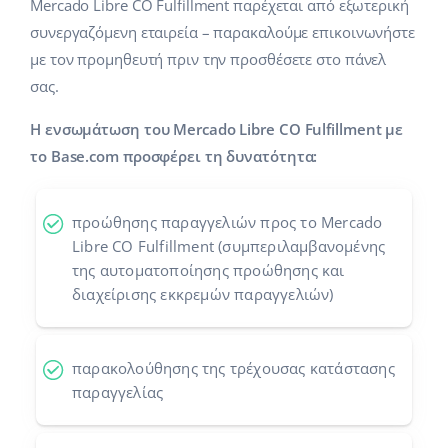
Mercado Libre CO Fulfillment παρέχεται από εξωτερική
Προγράμματα συνεργασίας
συνεργαζόμενη εταιρεία – παρακαλούμε επικοινωνήστε
polski
με τον προμηθευτή πριν την προσθέσετε στο πάνελ
Επικοινωνία
português (BR)
σας.
română
Η ενσωμάτωση του Mercado Libre CO Fulfillment με
το Base.com προσφέρει τη δυνατότητα:
中文
προώθησης παραγγελιών προς το Mercado
Libre CO Fulfillment (συμπεριλαμβανομένης
της αυτοματοποίησης προώθησης και
διαχείρισης εκκρεμών παραγγελιών)
παρακολούθησης της τρέχουσας κατάστασης
παραγγελίας