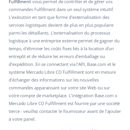
Base Analytics
Fulfillment
vous permet de contrôler et de gérer vos
Aide
Maison et jardin
english (US)
commandes Fulfillment dans un seul système intuitif.
L'IA au service du e-commerce
L'exécution en tant que forme d'externalisation des
Académie
Produits pour enfants
english (GB)
services logistiques devient de plus en plus populaire
Base Connect
Blog
Électronique
english (IN)
parmi les détaillants. L'externalisation du processus
Automatisation des flux
logistique à une entreprise externe permet de gagner du
Pièces automobiles
Services
čeština
temps, d'éliminer les coûts fixes liés à la location d'un
Gestion logistique
entrepôt et de réduire les erreurs d'emballage ou
Supermarché
deutsch
Audit des comptes
d'expédition. En se connectant via l'API, Base.com et le
Santé et beauté
système Mercado Libre CO Fulfillment sont en mesure
Ελληνικά
d'échanger des informations sur les nouvelles
La mode
Autres
español (AR)
commandes apparaissant sur votre site Web ou sur
votre compte de marketplace. L'intégration Base.com x
español (MX)
Calculateur de gains
Mercado Libre CO Fulfillment est fournie par une société
tierce - veuillez contacter le fournisseur avant de l'ajouter
Collaborations et partenaires
Français
à votre panel.
Contact
Italiano