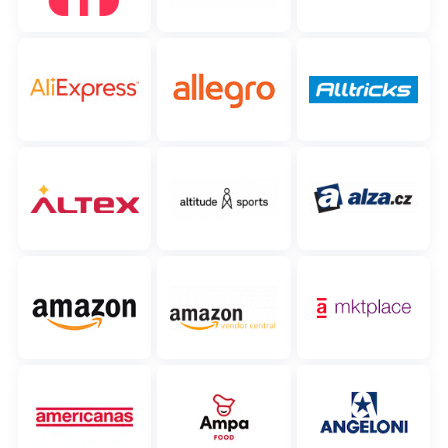
polski
português (BR)
română
中文