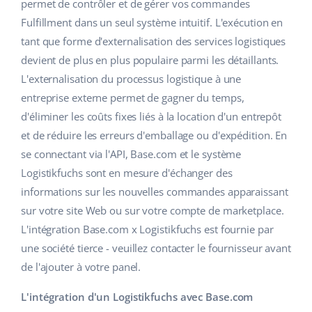
Base Analytics
permet de contrôler et de gérer vos commandes
Aide
Maison et jardin
english (US)
Fulfillment dans un seul système intuitif. L'exécution en
L'IA au service du e-commerce
tant que forme d'externalisation des services logistiques
Académie
Produits pour enfants
english (GB)
devient de plus en plus populaire parmi les détaillants.
Base Connect
Blog
Électronique
english (IN)
L'externalisation du processus logistique à une
Automatisation des flux
entreprise externe permet de gagner du temps,
Pièces automobiles
Services
čeština
d'éliminer les coûts fixes liés à la location d'un entrepôt
Gestion logistique
et de réduire les erreurs d'emballage ou d'expédition. En
Supermarché
deutsch
Audit des comptes
se connectant via l'API, Base.com et le système
Santé et beauté
Logistikfuchs sont en mesure d'échanger des
Ελληνικά
informations sur les nouvelles commandes apparaissant
La mode
Autres
español (AR)
sur votre site Web ou sur votre compte de marketplace.
L'intégration Base.com x Logistikfuchs est fournie par
español (MX)
Calculateur de gains
une société tierce - veuillez contacter le fournisseur avant
de l'ajouter à votre panel.
Collaborations et partenaires
Français
L'intégration d'un Logistikfuchs avec Base.com
Contact
Italiano