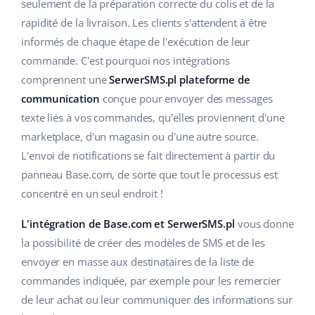
Base Analytics
seulement de la préparation correcte du colis et de la
Aide
Maison et jardin
english (US)
rapidité de la livraison. Les clients s'attendent à être
L'IA au service du e-commerce
informés de chaque étape de l'exécution de leur
Académie
Produits pour enfants
english (GB)
commande. C'est pourquoi nos intégrations
Base Connect
Blog
Électronique
english (IN)
comprennent une
SerwerSMS.pl plateforme de
Automatisation des flux
communication
conçue pour envoyer des messages
Pièces automobiles
Services
čeština
texte liés à vos commandes, qu'elles proviennent d'une
Gestion logistique
marketplace, d'un magasin ou d'une autre source.
Supermarché
deutsch
Audit des comptes
L'envoi de notifications se fait directement à partir du
Santé et beauté
panneau Base.com, de sorte que tout le processus est
Ελληνικά
concentré en un seul endroit !
La mode
Autres
español (AR)
L'intégration de Base.com et SerwerSMS.pl
vous donne
español (MX)
Calculateur de gains
la possibilité de créer des modèles de SMS et de les
envoyer en masse aux destinataires de la liste de
Collaborations et partenaires
Français
commandes indiquée, par exemple pour les remercier
de leur achat ou leur communiquer des informations sur
Contact
Italiano