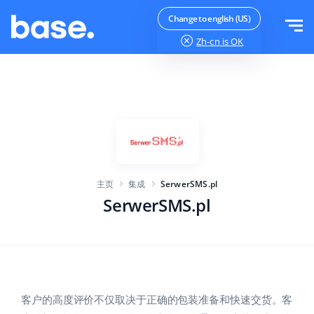
免费试用
登录
Change to english (US)
Zh-cn
is OK
功能
功能概览
解决方案
订单管理器
公司规模
集成
在线市场管理器
主页
集成
SerwerSMS.pl
针对电子商务初创企业
产品管理器
价目表
SerwerSMS.pl
针对成长型企业
价格自动化
更多信息
大型电子商务
WMS
ERP
教育
行业
中文
客户的高度评价不仅取决于正确的包装准备和快速交货。客