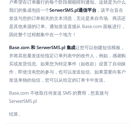
Base Analytics
户希望在订单履行的每个阶段都能得到通知。这就是为什么
帮助
家庭与花园
english (US)
我们的集成包括一个
SerwerSMS.pl通信平台
，该平台旨在
用于电子商务的人工智能
发送与您的订单相关的文本消息，无论是来自市场、商店还
学院
儿童产品
english (GB)
是其他来源的订单。通知发送直接从 Base.com 面板进行，
Base Connect
电子产品
english (IN)
服务
因此整个过程都集中在一个地方！
工作流程自动化
汽车零部件
Base.com 和 SerwerSMS.pl 集成
让您可以创建短信模板，
čeština
账户审计
发货管理
并将其批量发送给指定订单列表中的收件人，例如，感谢购
超市
deutsch
买或发货信息。如果您为特定事件（如收款）设置了自动操
作，即使没有您的参与，也可以发送短信。如果需要向客户
健康与美容
其他
Ελληνικά
发送单独的短信，您可以从给定的订单卡中发送。
时尚
español (AR)
合作与合作伙伴
Base.com 不收取任何发送 SMS 的费用，您直接与
SerwerSMS.pl
español (MX)
联系方式
结算。
Français
Italiano