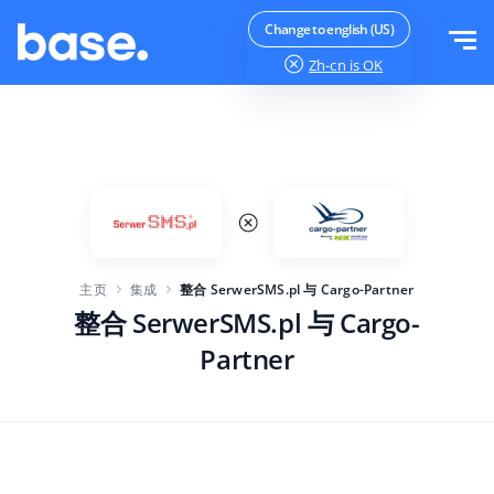
免费试用
登录
Change to english (US)
Zh-cn
is OK
功能
功能概览
解决方案
订单管理器
公司规模
集成
在线市场管理器
主页
集成
整合 SerwerSMS.pl 与 Cargo-Partner
针对电子商务初创企业
产品管理器
价目表
整合 SerwerSMS.pl 与 Cargo-
针对成长型企业
价格自动化
Partner
更多信息
大型电子商务
WMS
ERP
教育
行业
中文