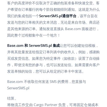
Base Analytics
客户的高度评价不仅取决于正确的包装准备和快速交货。客
帮助
家庭与花园
english (US)
户希望在订单履行的每个阶段都能得到通知。这就是为什么
用于电子商务的人工智能
学院
儿童产品
我们的集成包括一个
english (GB)
SerwerSMS.pl通信平台
，该平台旨在
Base Connect
发送与您的订单相关的文本消息，无论是来自市场、商店还
电子产品
english (IN)
服务
是其他来源的订单。通知发送直接从 Base.com 面板进行，
工作流程自动化
因此整个过程都集中在一个地方！
汽车零部件
čeština
账户审计
发货管理
Base.com 和 SerwerSMS.pl 集成
让您可以创建短信模板，
超市
deutsch
并将其批量发送给指定订单列表中的收件人，例如，感谢购
健康与美容
其他
买或发货信息。如果您为特定事件（如收款）设置了自动操
Ελληνικά
作，即使没有您的参与，也可以发送短信。如果需要向客户
时尚
español (AR)
发送单独的短信，您可以从给定的订单卡中发送。
合作与合作伙伴
Base.com 不收取任何发送 SMS 的费用，您直接与
español (MX)
联系方式
SerwerSMS.pl
Français
结算。
Italiano
将物流工作交由 Cargo Partner 负责，可将固定仓储成本