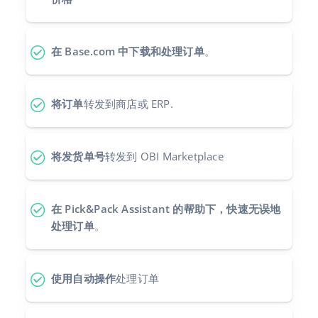
polski
在 Base.com 中下载和处理订单
。
português (BR)
română
将订单
转发到商店或 ERP.
中文
将发货单号
转发到 OBI Marketplace
在 Pick&Pack Assistant 的帮助下，快速无误地
处理订单
。
使用自动操作
处理订单