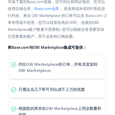
Base Analytics
市场下载到Base.com面板，还可列出和同步报价。您可以
帮助
家庭与花园
english (US)
使用店铺仓库、
Base.com仓库
、批发商或外部ERP系统进
用于电子商务的人工智能
行列表。来自 OBI Marketplace 的订单可以在 Base.com 订
学院
儿童产品
english (GB)
单管理器中处理，也可以转发给商店/ERP。连接的OBI
Base Connect
电子产品
english (IN)
服务
Marketplace账户数量不受限制--您可以根据业务需要添加
工作流程自动化
任意数量的账户，而不会影响订购金额。
汽车零部件
čeština
账户审计
发货管理
将Base.com与OBI Marketplace集成可提供：
超市
deutsch
健康与美容
其他
Ελληνικά
列出OBI Marketplace的订单，并将其发送到
OBI Marketplace
。
时尚
español (AR)
合作与合作伙伴
español (MX)
联系方式
只需点击几下即可列出成千上万的优惠
Français
根据您的库存在OBI Marketplace上同步数量和
Italiano
价格