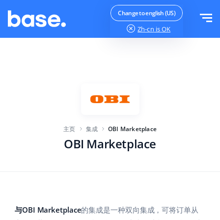
免费试用
登录
Change to english (US)
Zh-cn
is OK
功能
功能概览
解决方案
订单管理器
公司规模
集成
在线市场管理器
主页
集成
OBI Marketplace
针对电子商务初创企业
产品管理器
价目表
OBI Marketplace
针对成长型企业
价格自动化
更多信息
大型电子商务
WMS
ERP
教育
行业
中文
与OBI Marketplace
的集成是一种双向集成，可将订单从