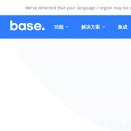
We've detected that your language / region may be d
功能
解决方案
集成