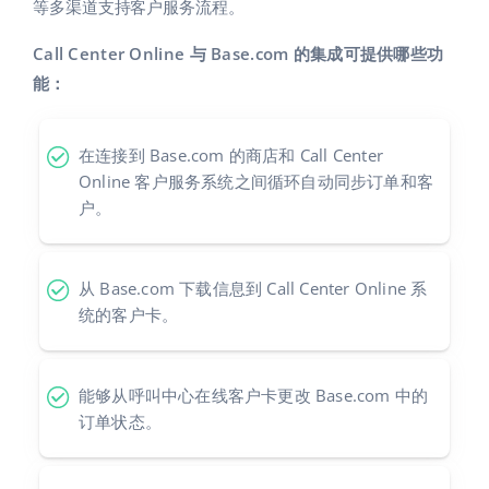
Base Analytics
等多渠道支持客户服务流程。
帮助
家庭与花园
english (US)
用于电子商务的人工智能
Call Center Online 与 Base.com 的集成可提供哪些功
学院
儿童产品
english (GB)
能：
Base Connect
电子产品
english (IN)
服务
工作流程自动化
在连接到 Base.com 的商店和 Call Center
汽车零部件
čeština
Online 客户服务系统之间循环自动同步订单和客
账户审计
发货管理
户。
超市
deutsch
健康与美容
其他
Ελληνικά
从 Base.com 下载信息到 Call Center Online 系
时尚
统的客户卡。
español (AR)
合作与合作伙伴
español (MX)
联系方式
能够从呼叫中心在线客户卡更改 Base.com 中的
订单状态。
Français
Italiano