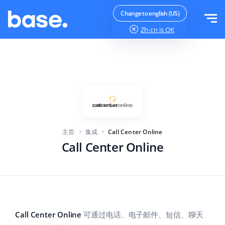
免费试用
登录
Change to english (US)
Zh-cn
is OK
功能
功能概览
解决方案
订单管理器
公司规模
集成
在线市场管理器
主页
集成
Call Center Online
针对电子商务初创企业
产品管理器
价目表
Call Center Online
针对成长型企业
价格自动化
更多信息
大型电子商务
WMS
ERP
教育
行业
中文
Call Center Online
可通过电话、电子邮件、短信、聊天