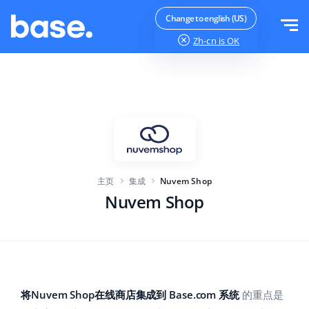
免费试用
登录
Change to english (US)
Zh-cn
is OK
功能
功能概览
解决方案
订单管理器
公司规模
集成
在线市场管理器
主页
集成
Nuvem Shop
针对电子商务初创企业
产品管理器
价目表
Nuvem Shop
针对成长型企业
价格自动化
更多信息
大型电子商务
WMS
ERP
教育
行业
中文
将Nuvem Shop在线商店集成到 Base.com 系统
的重点是