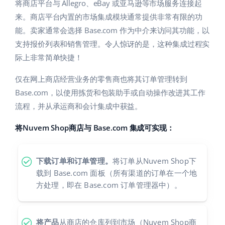
Base Analytics
将商店平台与 Allegro、eBay 或亚马逊等市场服务连接起
帮助
家庭与花园
english (US)
来。商店平台内置的市场集成模块通常提供非常有限的功
用于电子商务的人工智能
能。卖家通常会选择 Base.com 作为中介来访问其功能，以
学院
儿童产品
english (GB)
支持报价列表和销售管理。令人惊讶的是，这种集成过程实
Base Connect
电子产品
english (IN)
服务
际上非常简单快捷！
工作流程自动化
汽车零部件
仅在网上商店经营业务的零售商也将其订单管理转到
čeština
账户审计
发货管理
Base.com，以使用拣货和包装助手或自动操作改进其工作
超市
deutsch
流程，并从承运商和会计集成中获益。
健康与美容
其他
Ελληνικά
将Nuvem Shop商店与 Base.com 集成可实现：
时尚
español (AR)
合作与合作伙伴
下载订单和订单管理。
将订单从Nuvem Shop下
español (MX)
联系方式
载到 Base.com 面板（所有渠道的订单在一个地
方处理，即在 Base.com 订单管理器中）。
Français
Italiano
将产品
从商店的仓库列到市场（Nuvem Shop商