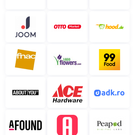
polski
português (BR)
română
中文