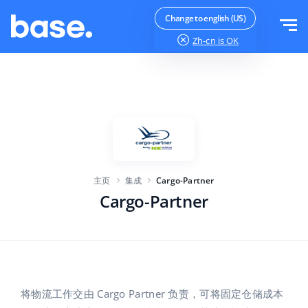
免费试用
登录
Change to english (US)
Zh-cn
is OK
功能
功能概览
解决方案
订单管理器
公司规模
集成
在线市场管理器
主页
集成
Cargo-Partner
针对电子商务初创企业
产品管理器
价目表
Cargo-Partner
针对成长型企业
价格自动化
更多信息
大型电子商务
WMS
ERP
教育
行业
中文
将物流工作交由 Cargo Partner 负责，可将固定仓储成本