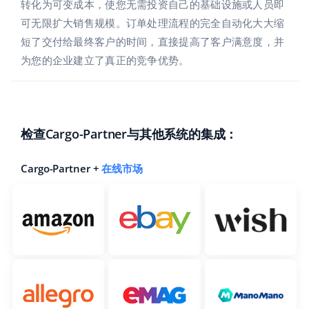
Base Analytics
转化为可变成本，使您无需投资自己的基础设施或人员即
帮助
家庭与花园
english (US)
可无限扩大销售规模。订单处理流程的完全自动化大大缩
用于电子商务的人工智能
短了交付给最终客户的时间，直接提高了客户满意度，并
学院
儿童产品
english (GB)
为您的企业建立了真正的竞争优势。
Base Connect
电子产品
english (IN)
服务
工作流程自动化
汽车零部件
čeština
账户审计
发货管理
检查Cargo-Partner与其他系统的集成：
超市
deutsch
健康与美容
其他
Cargo-Partner +
在线市场
Ελληνικά
时尚
español (AR)
合作与合作伙伴
español (MX)
联系方式
Français
Italiano