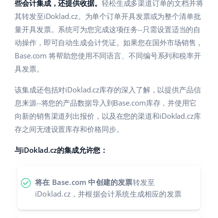
Base Analytics
些会计集成，还提供收据。
轻松生成多渠道订单的文档并将
帮助
家庭与花园
english (US)
其转发至iDoklad.cz。为单个订单开具发票或为整个清单批
用于电子商务的人工智能
量开具发票。系统可为您完成这项任务--只需设置适当的自
学院
儿童产品
english (GB)
动操作，即可自动生成会计凭证。如果您在国外市场销售，
Base Connect
电子产品
english (IN)
服务
Base.com 将帮助您使用不同语言、不同编号系列和税率开
工作流程自动化
具发票。
汽车零部件
čeština
账户审计
发货管理
该集成还包括对iDoklad.cz库存的深入了解，以提供产品信
超市
deutsch
息来源--将您的产品数据导入到Base.com库存，并使用它
向新的销售渠道列出报价，以及在您的渠道和iDoklad.cz库
健康与美容
其他
Ελληνικά
存之间无缝设置库存和价格同步。
时尚
español (AR)
合作与合作伙伴
与iDoklad.cz的集成允许您：
español (MX)
联系方式
将在 Base.com 中创建的发票
转发至
Français
iDoklad.cz，并根据会计系统生成相应的发票
Italiano