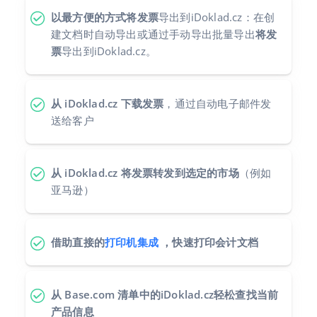
以最方便的方式将发票
导出到iDoklad.cz：在创
polski
建文档时自动导出或通过手动导出批量导出
将发
票
导出到iDoklad.cz。
português (BR)
română
从 iDoklad.cz 下载发票
，通过自动电子邮件发
送给客户
中文
从 iDoklad.cz 将发票转发到选定的市场
（例如
亚马逊）
借助直接的
打印机集成
，快速打印会计文档
从 Base.com 清单中的iDoklad.cz轻松查找当前
产品信息