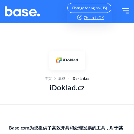
免费试用
登录
Change to english (US)
Zh-cn
is OK
功能
功能概览
解决方案
订单管理器
公司规模
集成
在线市场管理器
主页
集成
iDoklad.cz
针对电子商务初创企业
产品管理器
价目表
iDoklad.cz
针对成长型企业
价格自动化
更多信息
大型电子商务
WMS
ERP
教育
行业
中文
Base.com为您提供了高效开具和处理发票的工具，对于某