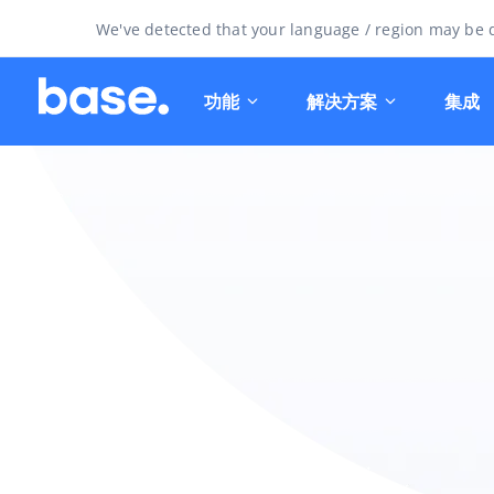
We've detected that your language / region may be d
功能
解决方案
集成