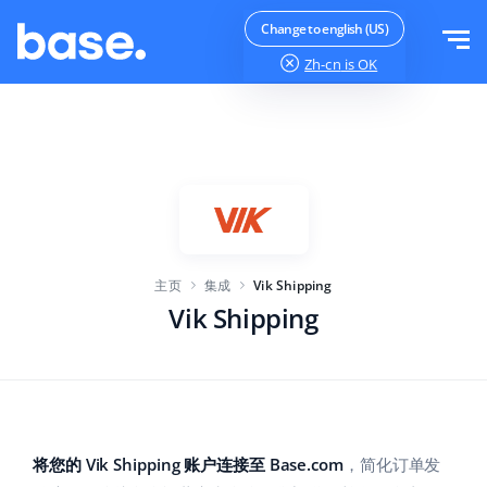
免费试用
登录
Change to english (US)
Zh-cn
is OK
功能
功能概览
解决方案
订单管理器
公司规模
集成
在线市场管理器
主页
集成
Vik Shipping
针对电子商务初创企业
产品管理器
价目表
Vik Shipping
针对成长型企业
价格自动化
更多信息
大型电子商务
WMS
ERP
教育
行业
中文
将您的 Vik Shipping 账户连接至 Base.com
，简化订单发