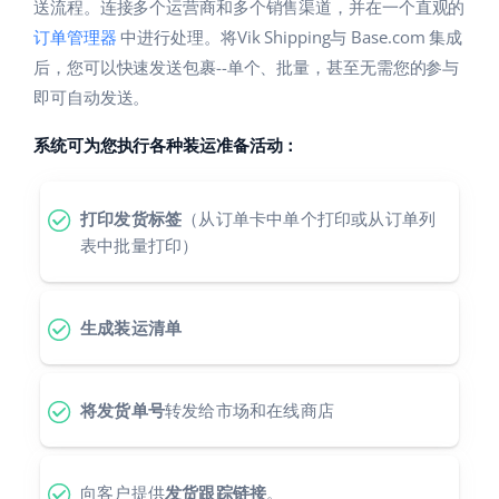
Base Analytics
送流程。连接多个运营商和多个销售渠道，并在一个直观的
帮助
家庭与花园
english (US)
订单管理器
中进行处理。将Vik Shipping与 Base.com 集成
用于电子商务的人工智能
后，您可以快速发送包裹--单个、批量，甚至无需您的参与
学院
儿童产品
english (GB)
即可自动发送。
Base Connect
电子产品
english (IN)
服务
系统可为您执行各种装运准备活动：
工作流程自动化
汽车零部件
čeština
账户审计
发货管理
超市
打印发货标签
（从订单卡中单个打印或从订单列
deutsch
表中批量打印）
健康与美容
其他
Ελληνικά
时尚
生成装运清单
español (AR)
合作与合作伙伴
español (MX)
联系方式
将发货单号
转发给市场和在线商店
Français
Italiano
向客户提供
发货跟踪链接
。