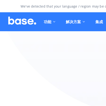
We've detected that your language / region may be d
功能
解决方案
集成