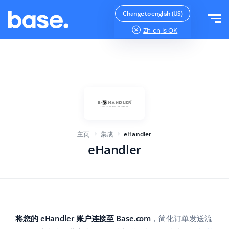
免费试用
登录
Change to english (US)
Zh-cn
is OK
功能
功能概览
解决方案
订单管理器
公司规模
集成
在线市场管理器
主页
集成
eHandler
针对电子商务初创企业
产品管理器
价目表
eHandler
针对成长型企业
价格自动化
更多信息
大型电子商务
WMS
ERP
教育
行业
中文
将您的 eHandler 账户连接至 Base.com
，简化订单发送流