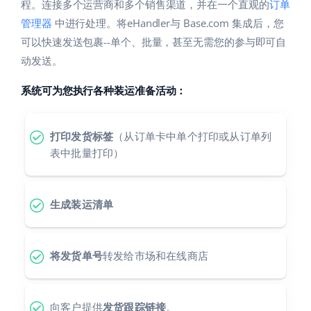
Base Analytics
程。连接多个运营商和多个销售渠道，并在一个直观的
订单
帮助
家庭与花园
english (US)
管理器
中进行处理。将eHandler与 Base.com 集成后，您
用于电子商务的人工智能
可以快速发送包裹--单个、批量，甚至无需您的参与即可自
学院
儿童产品
english (GB)
动发送。
Base Connect
电子产品
english (IN)
服务
系统可为您执行各种装运准备活动：
工作流程自动化
汽车零部件
čeština
账户审计
发货管理
超市
打印发货标签
（从订单卡中单个打印或从订单列
deutsch
表中批量打印）
健康与美容
其他
Ελληνικά
时尚
生成装运清单
español (AR)
合作与合作伙伴
español (MX)
联系方式
将发货单号
转发给市场和在线商店
Français
Italiano
向客户提供
发货跟踪链接
。