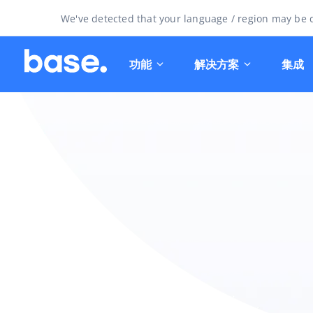
We've detected that your language / region may be d
功能
解决方案
集成