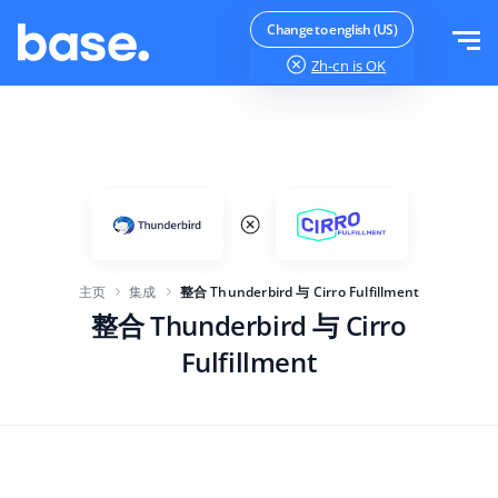
免费试用
登录
Change to english (US)
Zh-cn
is OK
功能
功能概览
解决方案
订单管理器
公司规模
集成
在线市场管理器
主页
集成
整合 Thunderbird 与 Cirro Fulfillment
针对电子商务初创企业
产品管理器
价目表
整合 Thunderbird 与 Cirro
针对成长型企业
价格自动化
Fulfillment
更多信息
大型电子商务
WMS
ERP
教育
行业
中文