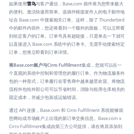
Base Analytics
如果使用
雷鸟
与客户通信，Base.com 插件将为您带来极大
帮助
家庭与花园
english (US)
的便利。激活快速而简单。该插件根据发件人的电子邮件地
用于电子商务的人工智能
学院
儿童产品
址在 Base.com 中搜索相关订单。这样，除了 Thunderbird
english (GB)
Base Connect
中的邮件内容外，您还将看到一个额外的面板，可以立即看
电子产品
english (IN)
服务
到给定客户的订单。订单号具有超链接，只需单击一下就可
工作流程自动化
以直接进入 Base.com 系统中的订单卡。无需手动搜索特定
汽车零部件
čeština
账户审计
订单，您将立即看到订单详情。
发货管理
超市
deutsch
将Base.com账户与Cirro Fulfillment
集成，您就可以在一
健康与美容
其他
个直观的系统中控制和管理您的履行订单。作为物流服务外
Ελληνικά
包的一种形式，订单履行在零售商中越来越受欢迎。将物流
时尚
español (AR)
流程外包给外部公司可以节省时间，消除与租用仓库相关的
合作与合作伙伴
固定成本，并减少包装或运输错误。
español (MX)
联系方式
通过 API 连接，Base.com 和 Cirro Fulfillment 系统能够就
Français
您网站或市场账户上出现的新订单交换信息。Base.com x
Cirro Fulfillment集成由第三方公司提供，请在将其添加到
Italiano