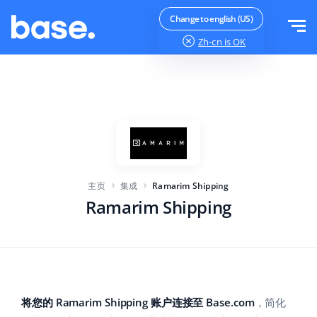
免费试用
登录
Change to english (US)
Zh-cn
is OK
功能
功能概览
解决方案
订单管理器
公司规模
集成
在线市场管理器
主页
集成
Ramarim Shipping
针对电子商务初创企业
产品管理器
价目表
Ramarim Shipping
针对成长型企业
价格自动化
更多信息
大型电子商务
WMS
ERP
教育
行业
中文
将您的 Ramarim Shipping 账户连接至 Base.com
，简化