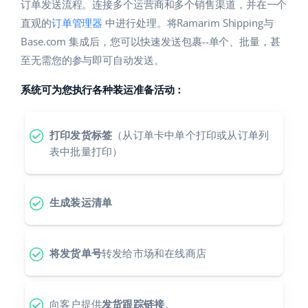
Base Analytics
订单发送流程。连接多个运营商和多个销售渠道，并在一个
帮助
家庭与花园
english (US)
直观的
订单管理器
中进行处理。将Ramarim Shipping与
用于电子商务的人工智能
Base.com 集成后，您可以快速发送包裹--单个、批量，甚
学院
儿童产品
english (GB)
至无需您的参与即可自动发送。
Base Connect
电子产品
english (IN)
服务
系统可为您执行各种装运准备活动：
工作流程自动化
汽车零部件
čeština
账户审计
发货管理
超市
打印发货标签
（从订单卡中单个打印或从订单列
deutsch
表中批量打印）
健康与美容
其他
Ελληνικά
时尚
生成装运清单
español (AR)
合作与合作伙伴
español (MX)
联系方式
将发货单号
转发给市场和在线商店
Français
Italiano
向客户提供
发货跟踪链接
。