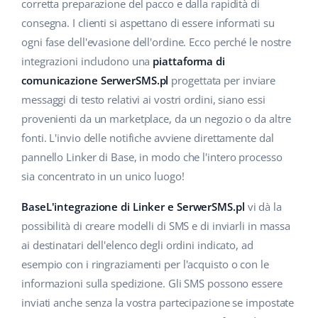
Base Analytics
corretta preparazione del pacco e dalla rapidità di
Centro Assistenza
Casa e giardino
english (US)
consegna. I clienti si aspettano di essere informati su
AI per l'e-commerce
ogni fase dell'evasione dell'ordine. Ecco perché le nostre
Academy
Prodotti per bambini
english (GB)
integrazioni includono una
piattaforma di
Base Connect
Blog
Elettronica
english (IN)
comunicazione SerwerSMS.pl
progettata per inviare
Workflow Automation
messaggi di testo relativi ai vostri ordini, siano essi
Automotive
Servizi
čeština
provenienti da un marketplace, da un negozio o da altre
Gestione Spedizioni
fonti. L'invio delle notifiche avviene direttamente dal
Food&Grocery
deutsch
Audit dell'account
pannello Linker di Base, in modo che l'intero processo
Salute e bellezza
sia concentrato in un unico luogo!
Ελληνικά
Moda
Altro
BaseL'integrazione di Linker e SerwerSMS.pl
vi dà la
español (AR)
possibilità di creare modelli di SMS e di inviarli in massa
español (MX)
Calcolatore dei vantaggi
ai destinatari dell'elenco degli ordini indicato, ad
esempio con i ringraziamenti per l'acquisto o con le
Collaborazione e partner
Français
informazioni sulla spedizione. Gli SMS possono essere
inviati anche senza la vostra partecipazione se impostate
Contatto
Italiano