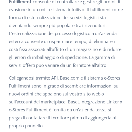
Base Analytics
Fulfillment
consente di controllare e gestire gli ordini di
Centro Assistenza
Casa e giardino
english (US)
evasione in un unico sistema intuitivo. Il fulfillment come
AI per l'e-commerce
forma di esternalizzazione dei servizi logistici sta
Academy
Prodotti per bambini
english (GB)
diventando sempre più popolare tra i rivenditori.
Base Connect
Blog
Elettronica
english (IN)
L'esternalizzazione del processo logistico a un'azienda
Workflow Automation
esterna consente di risparmiare tempo, di eliminare i
Automotive
Servizi
čeština
costi fissi associati all'affitto di un magazzino e di ridurre
Gestione Spedizioni
gli errori di imballaggio o di spedizione. La gamma di
Food&Grocery
deutsch
Audit dell'account
servizi offerti può variare da un fornitore all'altro.
Salute e bellezza
Ελληνικά
Collegandosi tramite API, Base.com e il sistema e-Stores
Moda
Altro
Fulfillment sono in grado di scambiare informazioni sui
español (AR)
nuovi ordini che appaiono sul vostro sito web o
español (MX)
Calcolatore dei vantaggi
sull'account del marketplace. BaseL'integrazione Linker x
e-Stores Fulfillment è fornita da un'azienda terza; si
Collaborazione e partner
Français
prega di contattare il fornitore prima di aggiungerla al
proprio pannello.
Contatto
Italiano