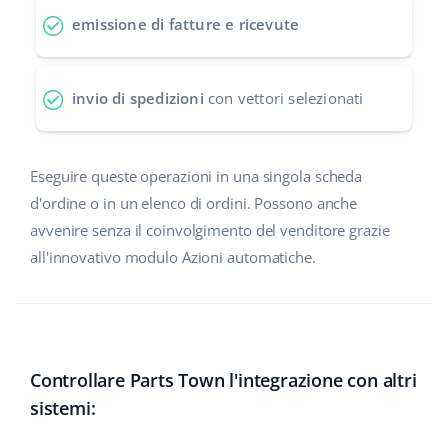
emissione di fatture e ricevute
polski
português (BR)
invio di spedizioni
con vettori selezionati
română
中文
Eseguire queste operazioni in una singola scheda
d'ordine o in un elenco di ordini. Possono anche
avvenire senza il coinvolgimento del venditore grazie
all'innovativo modulo Azioni automatiche.
Controllare Parts Town l'integrazione con altri
sistemi: