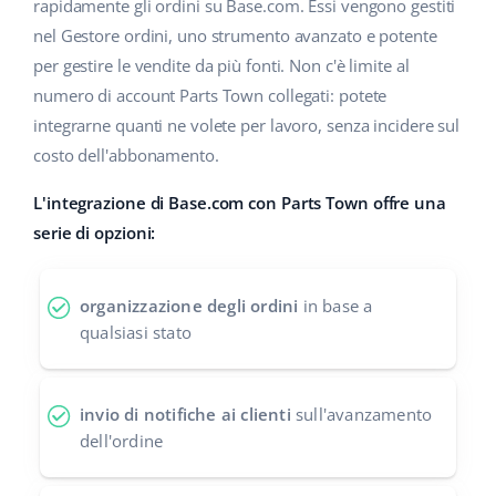
Base Analytics
rapidamente gli ordini su Base.com. Essi vengono gestiti
Centro Assistenza
Casa e giardino
english (US)
nel Gestore ordini, uno strumento avanzato e potente
AI per l'e-commerce
per gestire le vendite da più fonti. Non c'è limite al
Academy
Prodotti per bambini
english (GB)
numero di account Parts Town collegati: potete
Base Connect
Blog
Elettronica
english (IN)
integrarne quanti ne volete per lavoro, senza incidere sul
Workflow Automation
costo dell'abbonamento.
Automotive
Servizi
čeština
Gestione Spedizioni
L'integrazione di Base.com con Parts Town offre una
Food&Grocery
deutsch
serie di opzioni:
Audit dell'account
Salute e bellezza
Ελληνικά
organizzazione degli ordini
in base a
Moda
Altro
español (AR)
qualsiasi stato
español (MX)
Calcolatore dei vantaggi
invio di notifiche ai clienti
sull'avanzamento
Collaborazione e partner
Français
dell'ordine
Contatto
Italiano